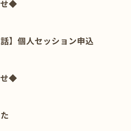
らせ◆
電話】個人セッション申込
らせ◆
した